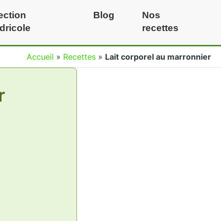
ection
Blog
Nos
idricole
recettes
Accueil
»
Recettes
»
Lait corporel au marronnier
r