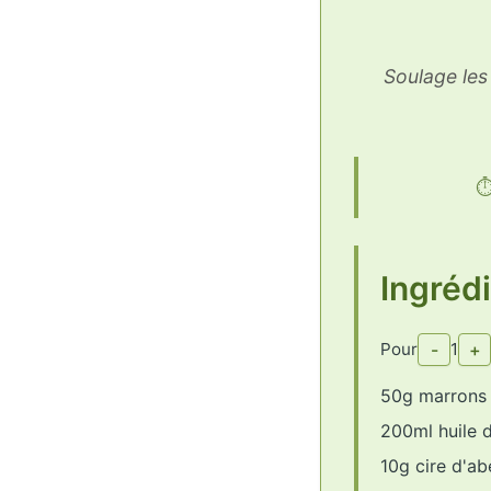
Soulage les
Ingréd
Pour
-
1
+
50g marrons 
200ml huile 
10g cire d'abe