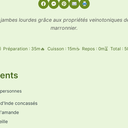
 jambes lourdes grâce aux propriétés veinotoniques de 
marronnier.
Préparation : 35m
Cuisson : 15m
Repos : 0m
Total : 
ients
personnes
d'Inde concassés
d'amande
ille