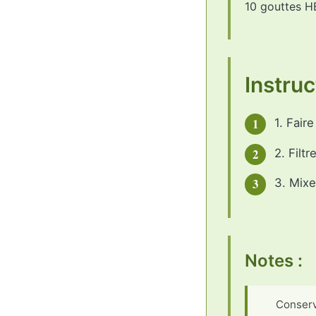
10 gouttes H
Instruc
1
1. Fair
2
2. Filt
3
3. Mixe
Notes :
Conserv