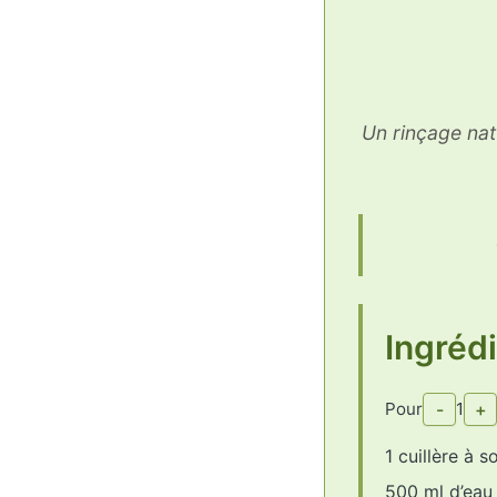
Un rinçage natu
Ingréd
Pour
-
1
+
1 cuillère à 
500 ml d’eau