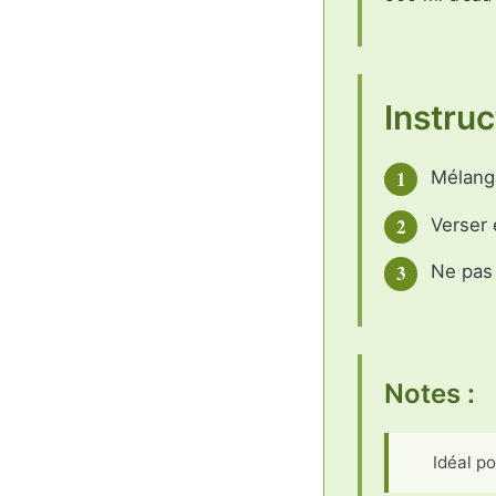
Instruc
1
Mélange
2
Verser 
3
Ne pas 
Notes :
Idéal p