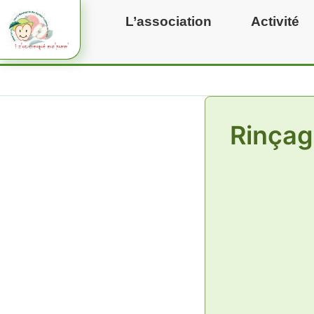
Aller
L’association
Activité
au
contenu
Rinçag