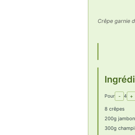
Crêpe garnie 
Ingréd
Pour
-
4
+
8 crêpes
200g jambon
300g champi