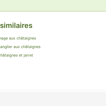
similaires
nage aux châtaignes
sanglier aux châtaignes
hâtaignes et jarret
ight © 2026 Asvft Picardie | Powered by
Thème WordPress