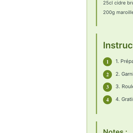
25cl cidre br
200g maroill
Instruc
1
1. Prép
2
2. Garn
3
3. Roul
4
4. Grat
Notes :