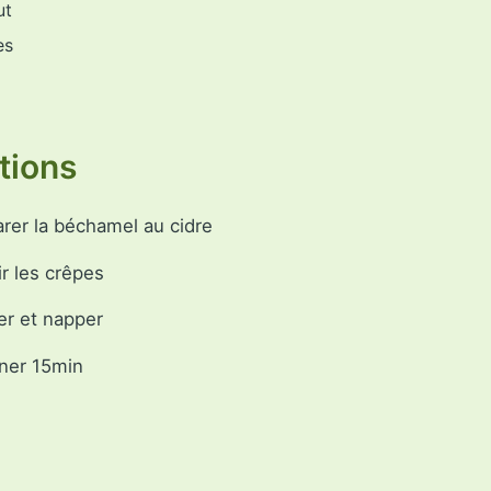
ut
es
tions
arer la béchamel au cidre
ir les crêpes
er et napper
iner 15min