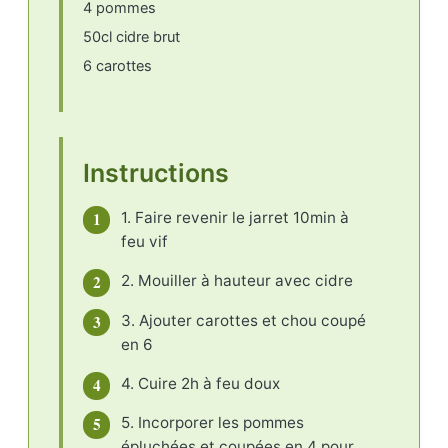
4 pommes
50cl cidre brut
6 carottes
Instructions
1
1. Faire revenir le jarret 10min à
feu vif
2
2. Mouiller à hauteur avec cidre
3
3. Ajouter carottes et chou coupé
en 6
4
4. Cuire 2h à feu doux
5
5. Incorporer les pommes
épluchées et coupées en 4 pour