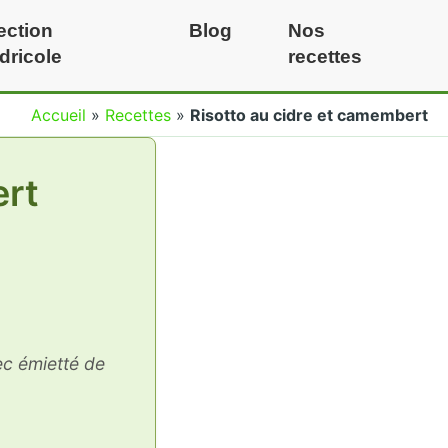
ection
Blog
Nos
idricole
recettes
Accueil
»
Recettes
»
Risotto au cidre et camembert
ert
ec émietté de