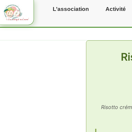
Aller
L’association
Activité
au
contenu
Ri
Risotto crém