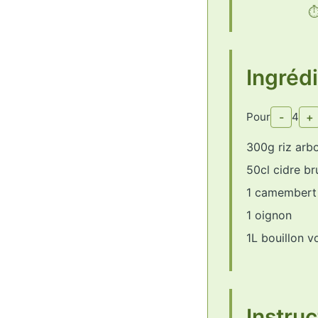
Ingréd
Pour
-
4
+
300g riz arbo
50cl cidre br
1 camembert
1 oignon
1L bouillon vo
Instruc