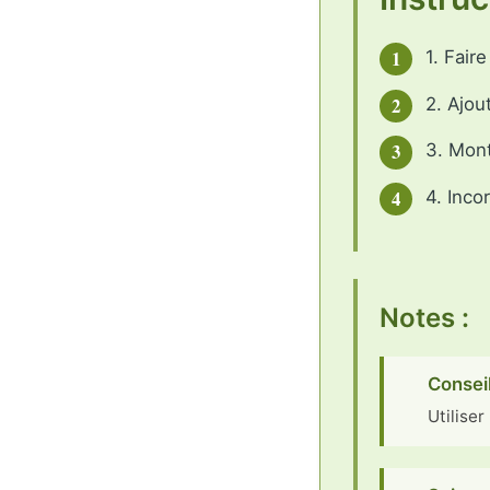
1
1. Fair
2
2. Ajout
3
3. Mont
4
4. Inco
Notes :
Conseil
Utiliser