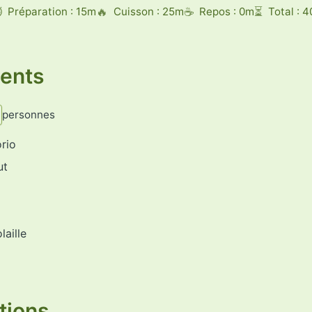
Préparation : 15m
Cuisson : 25m
Repos : 0m
Total : 
ients
personnes
rio
ut
laille
tions