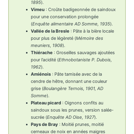
1895
).
Vimeu
: Croûte badigeonnée de saindoux
pour une conservation prolongée
(
Enquête alimentaire AD Somme, 1935
).
Vallée de la Bresle
: Pâte à la bière locale
pour plus de légèreté (
Mémoire des
meuniers, 1908
).
Thiérache
: Groseilles sauvages ajoutées
pour l’acidité (
Ethnobotaniste P. Dubois,
1962
).
Amiénois
: Pâte tamisée avec de la
cendre de hêtre, donnant une couleur
grise (
Boulangère Ternois, 1901, AD
Somme
).
Plateau picard
: Oignons confits au
saindoux sous les prunes, version salée-
sucrée (
Enquête AD Oise, 1927
).
Pays de Bray
: Moitié prunes, moitié
cerneaux de noix en années maigres