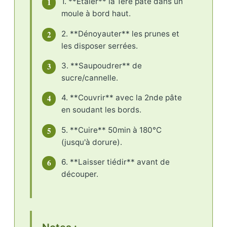
1
1. **Étaler** la 1ère pâte dans un
moule à bord haut.
2
2. **Dénoyauter** les prunes et
les disposer serrées.
3
3. **Saupoudrer** de
sucre/cannelle.
4
4. **Couvrir** avec la 2nde pâte
en soudant les bords.
5
5. **Cuire** 50min à 180°C
(jusqu'à dorure).
6
6. **Laisser tiédir** avant de
découper.